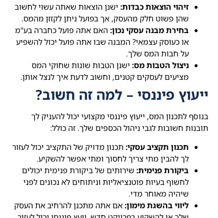
זיהוי הוצאות כבדות:
ישנן הוצאות שאתה עשוי לחשוב
שהן פשוט חלק מהעסק, אך בפועל ניתן לקזזן מהמס.
בחירת מבנה עסקי נכון:
האם אתה פועל כחברה בע"מ
או כעוסק עצמאי? המבנה שבו אתה פועל יכול להשפיע
על חבות המס שלך.
ניצול הטבות מס:
ישנן הטבות שונות שחוקי המס
מציעים לעסקים קטנים, וחשוב לדעת איך לנצל אותן.
ייעוץ פיננסי – למה זה חשוב?
בנוסף לתכנון המס, ייעוץ פיננסי מקצועי יכול להעניק לך
תובנות חשובות לגבי ניהול הכספים שלך. זה כולל:
תכנון תקציב עסקי:
תכנון מדויק של התקציב יכול לעזור
לך להבין מתי צריך לחסוך ומתי אפשר להשקיע.
ביקורת פנימית:
שירותים של ביקורת פנימית יכולים
לחשוף בעיות פוטנציאליות וניתוחים לא נכונים לפני
שיהיה מאוחר מדי.
ליווי בהשגת מימון:
אם אתה מתכנן להרחיב את העסק
שלך או להשקיע בפרויקט חדש, יועץ פיננסי יכול לעזור