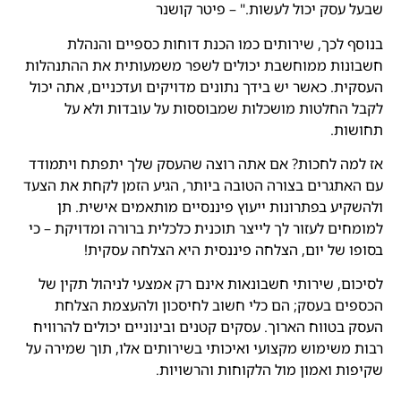
שבעל עסק יכול לעשות." – פיטר קושנר
בנוסף לכך, שירותים כמו הכנת דוחות כספיים והנהלת
חשבונות ממוחשבת יכולים לשפר משמעותית את ההתנהלות
העסקית. כאשר יש בידך נתונים מדויקים ועדכניים, אתה יכול
לקבל החלטות מושכלות שמבוססות על עובדות ולא על
תחושות.
אז למה לחכות? אם אתה רוצה שהעסק שלך יתפתח ויתמודד
עם האתגרים בצורה הטובה ביותר, הגיע הזמן לקחת את הצעד
ולהשקיע בפתרונות ייעוץ פיננסיים מותאמים אישית. תן
למומחים לעזור לך לייצר תוכנית כלכלית ברורה ומדויקת – כי
בסופו של יום, הצלחה פיננסית היא הצלחה עסקית!
לסיכום, שירותי חשבונאות אינם רק אמצעי לניהול תקין של
הכספים בעסק; הם כלי חשוב לחיסכון ולהעצמת הצלחת
העסק בטווח הארוך. עסקים קטנים ובינוניים יכולים להרוויח
רבות משימוש מקצועי ואיכותי בשירותים אלו, תוך שמירה על
שקיפות ואמון מול הלקוחות והרשויות.