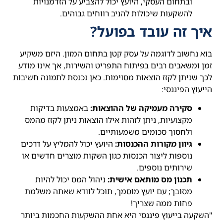
ובתחום העסקי, היועץ יכול להצביע על הזדמנויות
להשקעות שיכולות להניב רווחים גבוהים.
איך זה עובד בפועל?
בוא נחשוב לדוגמה על עסק קטן בתחום המזון. היזם משקיע
זמן ומשאבים רבים בפיתוח התפריט והשירות, אך אינו מודע
לכך שניתן לקזז הוצאות מסוימות. כאן נכנסת לתמונה חשיבות
הייעוץ הפיננסי:
סקירה מעמיקה של ההוצאות:
באמצעות בדיקות
מקצועיות, ניתן לזהות אילו הוצאות ניתן לקזז מהמס
ולחסוך סכומים משמעותיים.
גיוון מקורות ההכנסות:
היועץ יכול להמליץ על דרכים
נוספות ליצור הכנסות כגון השקות מוצרים חדשים או
שירותים נוספים.
תכנון מס מותאם אישית:
ניהול המס יכול להיות
מסובך; עם יועץ מוסמך, תוכל לוודא שאתה משלמת
פחות ממה שצריך!
"השקעה בייעוץ פיננסי היא אחת ההשקעות החכמות ביותר