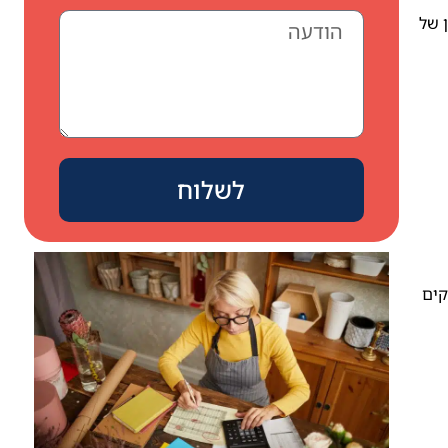
 של
לשלוח
קים