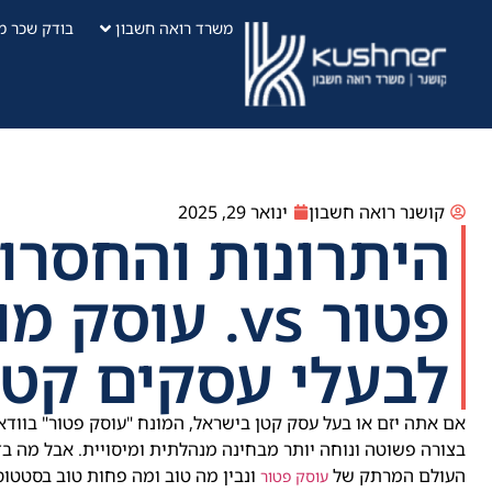
משרד רואה חשבון
בודק שכר מ
קושנר רואה חשבון
ינואר 29, 2025
היתרונות והחסרו
פטור vs. עו
לבעלי עסקים קטנ
אם אתה יזם או בעל עסק קטן בישראל, המונח "עוסק פטור" בווד
בצורה פשוטה ונוחה יותר מבחינה מנהלתית ומיסויית. אבל מה בד
העולם המרתק של
ונבין מה טוב ומה פחות טוב בסטטוס 
עוסק פטור