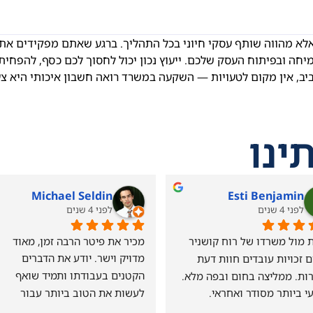
אלא מהווה שותף עסקי חיוני בכל התהליך. ברגע שאתם מפקידים את
חה ובפיתוח העסק שלכם. ייעוץ נכון יכול לחסוך לכם כסף, להפחית
ביב, אין מקום לטעויות — השקעה במשרד רואה חשבון איכותי היא צ
ינו
Michael Seldin
Esti Benjamin
לפני 4 שנים
לפני 4 שנים
עובדת מול משרדו של רוח קושניר 
מכיר את פיטר הרבה זמן, מאוד 
בתחום זכויות עובדים חוות דעת 
מדויק וישר. יודע את הדברים 
וביקורות. ממליצה בחום ובפה מלא. 
הקטנים בעבודתו ותמיד שואף 
י ביותר מסודר ואחראי.
לעשות את הטוב ביותר עבור 
הלקוחות שלו!