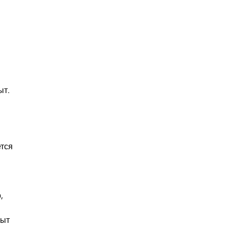
ыт.
ется
,
пыт