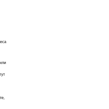
неса
 или
гут
те,