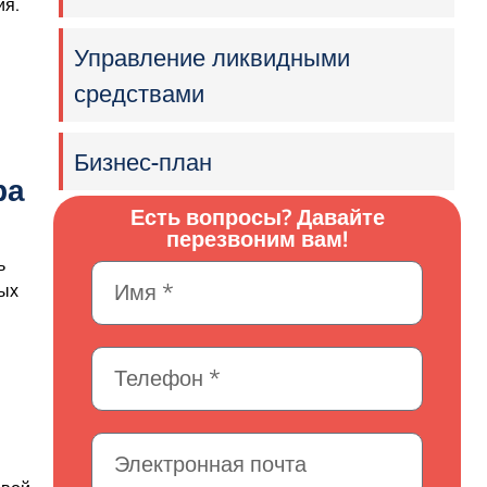
ия.
Управление ликвидными
средствами
Бизнес-план
ра
Есть вопросы? Давайте
перезвоним вам!
ь
вых