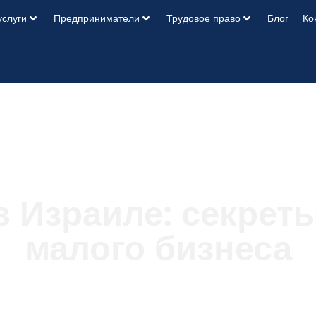
услуги
Предприниматели
Трудовое право
Блог
Ко
в Израиле: секреты
малого бизнеса