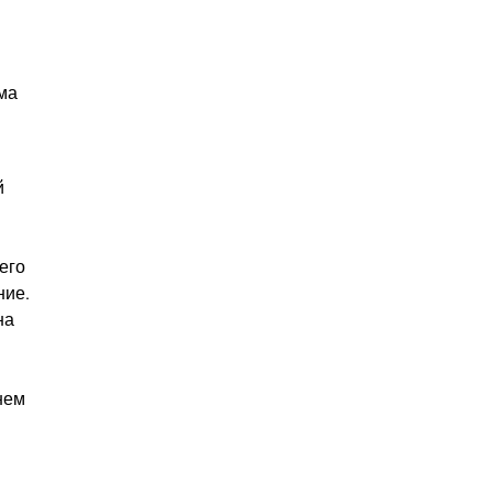
ма
й
его
ние.
на
нем