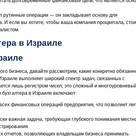
тать долговременные финансовые цели, что является осн
т рутинные операции — он закладывает основу для
. И если вы хотите, чтобы ваша компания процветала, стои
алистом.
тера в Израиле
раиле
ого бизнеса, давайте рассмотрим, какие конкретно обязанн
в Израиле выполняет широкий спектр задач, связанных с
ается лишь регистром чисел; это сложный и многоуровневы
 бухгалтера в Израиле включают:
сех финансовых операций предприятия, что позволяет лег
ски важная задача, требующая глубокого понимания местн
стрирования.
х отчетов, позволяющих владельцам бизнеса принимать