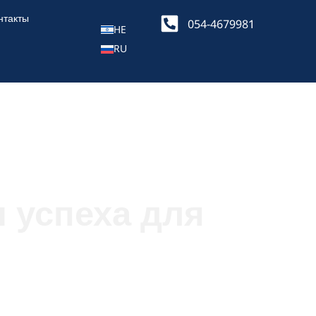
нтакты
054-4679981
HE
RU
 успеха для