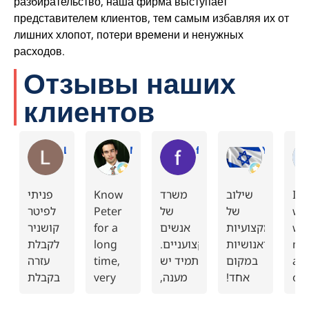
разбирательство, наша фирма выступает
представителем клиентов, тем самым избавляя их от
лишних хлопот, потери времени и ненужных
расходов.
Отзывы наших
клиентов
Ludmila M.
Michael S.
finance F.
Yevgeni F.
פניתי
Know
משרד
שילוב
I
לפיטר
Peter
של
של
wo
קושניר
for a
אנשים
מקצועיות
wit
לקבלת
long
מיקצועניים.
ואנושיות
ma
עזרה
time,
תמיד יש
במקום
ac
בקבלת
very
מענה,
אחד!
off
פיצויים
accurate
מרגיש
צוות
fo