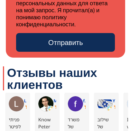
персональных данных для ответа
на мой запрос. Я прочитал(а) и
понимаю политику
конфиденциальности.
Отправить
Отзывы наших
клиентов
Ludmila M.
Michael S.
finance F.
Yevgeni F.
פניתי
Know
משרד
שילוב
I
לפיטר
Peter
של
של
w