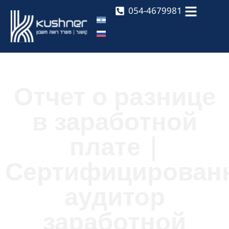
054-4679981
Отчет о разнице
в заработной
плате |
Сертифицирован
аудитор
заработной