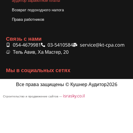
аудитор заработной платы
Возврат подоходного налога
Права работников
Связь с нами
054-4679981
03-5410584
service@kt-cpa.com
Тель Авив, Ха Масгер, 20
Мы в социальных сетях
Все права защищены © Кушнер Аудитор2026
israsky.co.il
Строительство и продвижение сайтов —