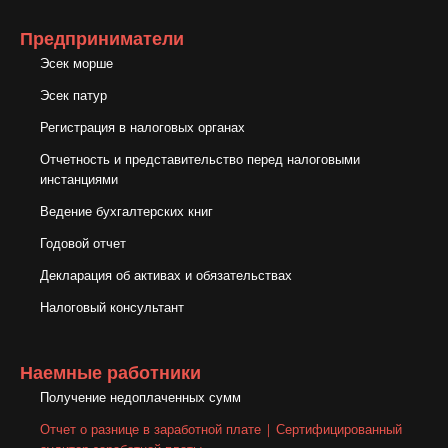
מרוצה
his
לא פחות
Предприниматели
לחלוטין
clients!
מהתוצאה.
Эсек морше
תודה
Эсек патур
רבה-רבה
Регистрация в налоговых органах
י
Отчетность и представительство перед налоговыми
инстанциями
Ведение бухгалтерских книг
Годовой отчет
Декларация об активах и обязательствах
Налоговый консультант
Наемные работники
Получение недоплаченных сумм
Отчет о разнице в заработной плате | Сертифицированный