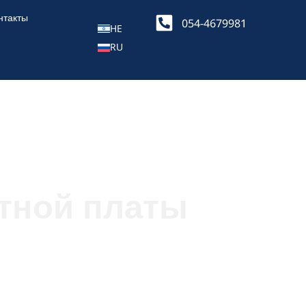
нтакты
054-4679981
HE
RU
тной платы