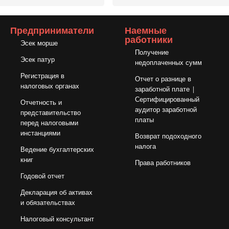
Предприниматели
Наемные
работники
Эсек морше
Получение
Эсек патур
недоплаченных сумм
Регистрация в
Отчет о разнице в
налоговых органах
заработной плате |
Сертифицированный
Отчетность и
аудитор заработной
представительство
платы
перед налоговыми
инстанциями
Возврат подоходного
налога
Ведение бухгалтерских
книг
Права работников
Годовой отчет
Декларация об активах
и обязательствах
Налоговый консультант