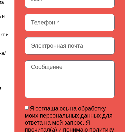
ма
 и
кт и
ка/
в
Я соглашаюсь на обработку
моих персональных данных для
д
ответа на мой запрос. Я
прочитал(а) и понимаю политику