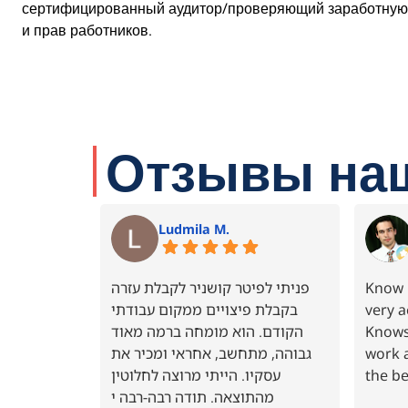
сертифицированный аудитор/проверяющий заработную пл
и прав работников.
Отзывы наш
Ludmila M.
פניתי לפיטר קושניר לקבלת עזרה
Know P
בקבלת פיצויים ממקום עבודתי
very a
הקודם. הוא מומחה ברמה מאוד
Knows 
גבוהה, מתחשב, אחראי ומכיר את
work 
עסקיו. הייתי מרוצה לחלוטין
the be
מהתוצאה. תודה רבה-רבה י