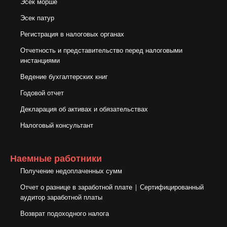
מהתוצאה.
Эсек морше
תודה
Эсек патур
רבה-רבה
Регистрация в налоговых органах
י
Отчетность и представительство перед налоговыми
инстанциями
Ведение бухгалтерских книг
Годовой отчет
Декларация об активах и обязательствах
Налоговый консультант
Наемные работники
Получение недоплаченных сумм
Отчет о разнице в заработной плате | Сертифицированный
аудитор заработной платы
Возврат подоходного налога