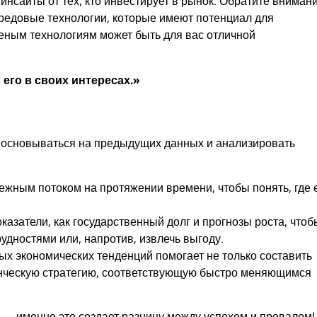
инсайты от тех, кто инвестирует в рынок. Обратите вниман
редовые технологии, которые имеют потенциал для
леным технологиям может быть для вас отличной
 его в своих интересах.»
т основываться на предыдущих данных и анализировать
нежным потоком на протяжении времени, чтобы понять, где 
оказатели, как государственный долг и прогнозы роста, чтоб
рудностями или, напротив, извлечь выгоду.
ых экономических тенденций помогает не только составить
енческую стратегию, соответствующую быстро меняющимся
з — именно это создает разницу между успехом и провалом!