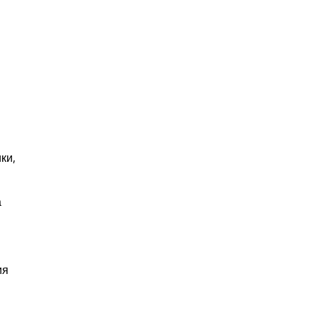
ки,
а
ия