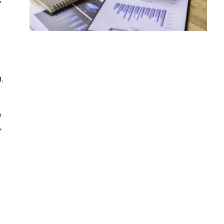
.
о
,