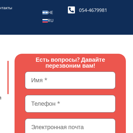
нтакты
054-4679981
HE
RU
Есть вопросы? Давайте
перезвоним вам!
л